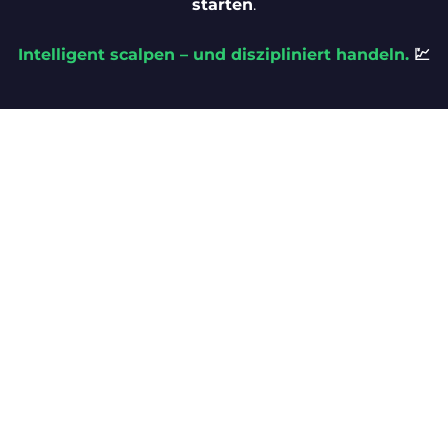
starten
.
Intelligent scalpen – und diszipliniert handeln.
💹